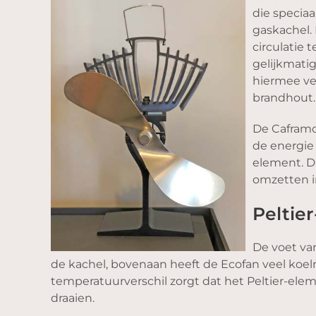
die speciaa
gaskachel. 
circulatie 
gelijkmati
hiermee ver
brandhout.
De Caframo 
de energie 
element. D
omzetten i
Peltie
De voet va
de kachel, bovenaan heeft de Ecofan veel koelri
temperatuurverschil zorgt dat het Peltier-ele
draaien.