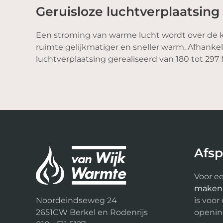
Geruisloze luchtverplaatsing
Een stroming van warme lucht wordt over de k
ruimte gelijkmatiger en sneller warm. Afhankel
luchtverplaatsing gerealiseerd van 180 tot 297 
Afs
Voor ee
maken
Noordeindseweg 24
is voor
2651CW Berkel en Rodenrijs
opening