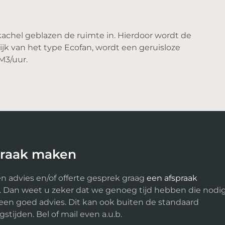
achel geblazen de ruimte in. Hierdoor wordt de
ijk van het type Ecofan, wordt een geruisloze
M3/uur.
praak maken
n advies en/of offerte gesprek graag
een afspraak
. Dan weet u zeker dat we genoeg tijd hebben die nodi
 een goed advies. Dit kan ook buiten de standaard
stijden. Bel of mail even a.u.b.