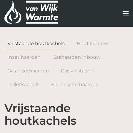
Terug
naar
hoofdinhoud
Vrijstaande houtkachels
Hout inbouw
Inzet haarden
Gashaarden inbouw
Gas inzethaarden
Gas vrijstaand
Pelletkachels
Elektrische haarden
Vrijstaande
houtkachels